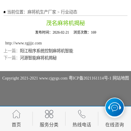
当前位置：
麻将机生产厂家
>
行业动态
茂名麻将机揭秘
发布时间：2026-02-21
浏览次数：169
http://www.rgjjjz.com
上一篇：
阳江程序系统控制麻将机智能
下一篇：
河源智能麻将机揭秘
Copyright 2021-2021 www.cjgygs.com
粤ICP备2021161114号-1
网站地图
首页
服务分类
热线电话
在线咨询