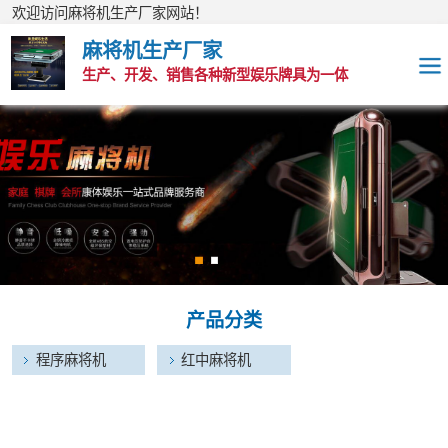
欢迎访问麻将机生产厂家网站！
麻将机生产厂家
生产、开发、销售各种新型娱乐牌具为一体
程序麻将机
红中麻将机
产品分类
程序麻将机
红中麻将机