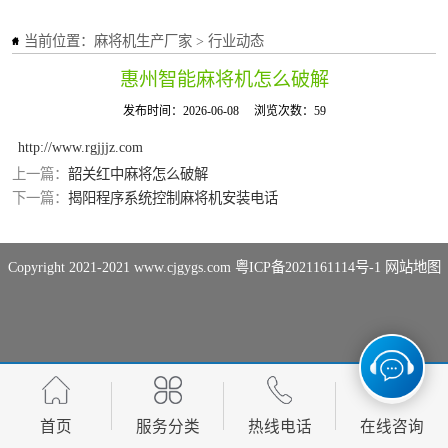
当前位置：
麻将机生产厂家
>
行业动态
惠州智能麻将机怎么破解
发布时间：2026-06-08
浏览次数：59
http://www.rgjjjz.com
上一篇：
韶关红中麻将怎么破解
下一篇：
揭阳程序系统控制麻将机安装电话
Copyright 2021-2021 www.cjgygs.com
粤ICP备2021161114号-1
网站地图
首页
服务分类
热线电话
在线咨询