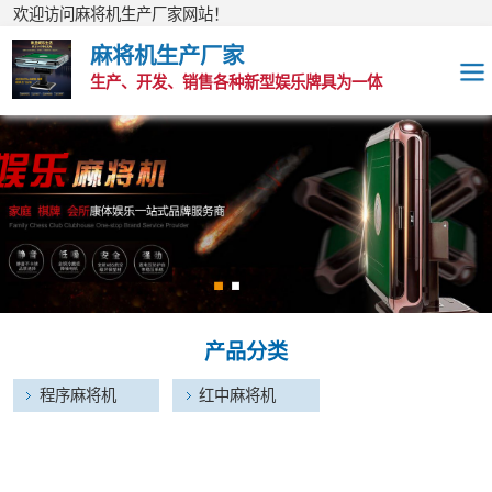
欢迎访问麻将机生产厂家网站！
麻将机生产厂家
生产、开发、销售各种新型娱乐牌具为一体
程序麻将机
红中麻将机
产品分类
程序麻将机
红中麻将机