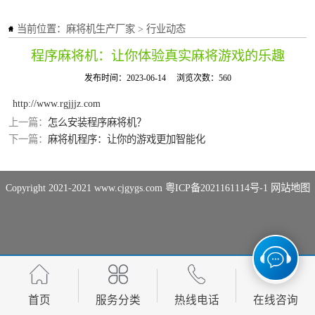
当前位置：
麻将机生产厂家
>
行业动态
程序麻将机：让你体验真实麻将游戏的乐趣
发布时间：2023-06-14
浏览次数：560
http://www.rgjjjz.com
上一篇：
怎么安装程序麻将机？
下一篇：
麻将机程序：让你的游戏更加智能化
Copyright 2021-2021 www.cjgygs.com
粤ICP备2021161114号-1
网站地图
首页
服务分类
热线电话
在线咨询