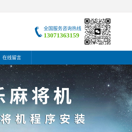
全国服务咨询热线
13071363159
在线留言