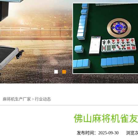
：
麻将机生产厂家
>
行业动态
佛山麻将机雀
发布时间：2025-09-30
浏览次