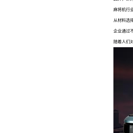
麻将机行
从材料选
企业通过
随着人们