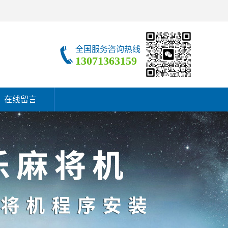
全国服务咨询热线
13071363159
在线留言