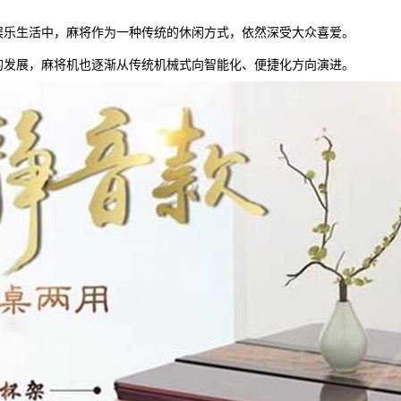
娱乐生活中，麻将作为一种传统的休闲方式，依然深受大众喜爱。
的发展，麻将机也逐渐从传统机械式向智能化、便捷化方向演进。