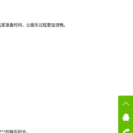
。
玩家准备时间，让娱乐过程更加流畅。
在线
。
在
**的娱乐时光。