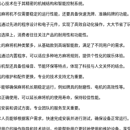
核心技术在于其精密的机械结构和智能控制系统。
的麻将机不仅需要稳定的运行性能，还要具备快速洗牌、准确码牌的功能
机通过先进的程序设计和电子元件，实现了高效自动化操作，大大节省了
的选择上，消费者往往关注产品的耐用性和功能性。
上的麻将机种类繁多，从基础款到高端智能款，满足了不同用户的需求。
机通过内置程序，可以适应多种地方麻将规则，提供个性化的娱乐体验。
些机型还具备低噪音、节能环保等特点，体现了科技与人文关怀的结合。
机的维护和配件更换，专业的技术支持尤为重要。
件能够确保麻将机长期稳定运行，例如牌具的耐磨性、电机的高效性等。
和正确使用，可以延长麻将机的使用寿命，保持较佳性能。
的安装和调试方面，专业团队的服务至关重要。
术人员能够根据客户需求，快速完成安装并进行测试，确保设备正常运行
对用户的操作指导和技术培训，也能帮助用户更好地使用和维护设备，享受