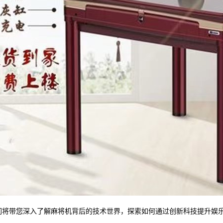
们将带您深入了解麻将机背后的技术世界，探索如何通过创新科技提升娱