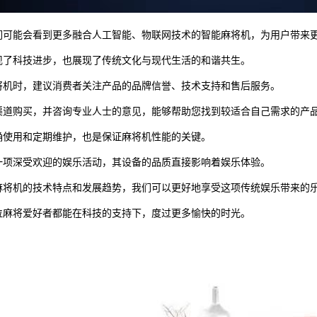
们可能会看到更多融合人工智能、物联网技术的智能麻将机，为用户带来
现了科技进步，也展现了传统文化与现代生活的和谐共生。
将机时，建议消费者关注产品的品牌信誉、技术支持和售后服务。
渠道购买，并咨询专业人士的意见，能够帮助您找到较适合自己需求的产
确使用和定期维护，也是保证麻将机性能的关键。
一项深受欢迎的娱乐活动，其设备的品质直接影响着娱乐体验。
麻将机的技术特点和发展趋势，我们可以更好地享受这项传统娱乐带来的
位麻将爱好者都能在科技的支持下，度过更多愉快的时光。