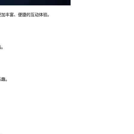
更加丰富、便捷的互动体验。
品。
乐趣。