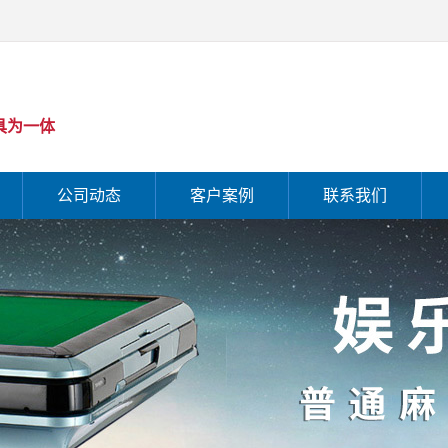
具为一体
公司动态
客户案例
联系我们