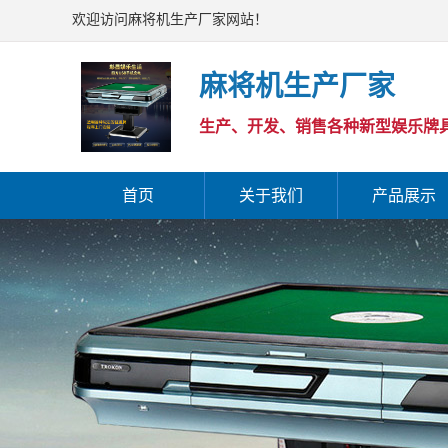
欢迎访问麻将机生产厂家网站！
麻将机生产厂家
生产、开发、销售各种新型娱乐牌
首页
关于我们
产品展示