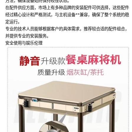
方法，确保设备始终保持较佳状态。
在配件供应方面，市场上有多种品牌的安装配件可供选择，这些配件
经过精心设计和严格测试，与主机设备**兼容，确保了整个系统的稳
定运行。
专业的技术人员能够根据客户的具体需求，推荐较合适的配件组合，
并提供专业的安装服务。
安全使用与娱乐伦理