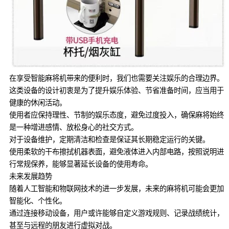
在享受智能麻将机带来的便利时，我们也需要关注娱乐的合理边界。
这类设备的设计初衷是为了提升娱乐体验、节省准备时间，应当用于
健康的休闲活动。
使用者应保持理性、节制的娱乐态度，避免过度投入，确保麻将始终
是一种增进感情、放松身心的社交方式。
对于设备维护，定期清洁和检查是保证其长期稳定运行的关键。
使用柔软的干布擦拭机器表面，避免液体进入内部电路，按照说明进
行常规保养，能够显著延长设备的使用寿命。
未来发展趋势
随着人工智能和物联网技术的进一步发展，未来的麻将机可能会更加
智能化、个性化。
通过连接移动设备，用户或许能够自定义游戏规则、记录战绩统计，
甚至与远程的朋友进行虚拟对战。