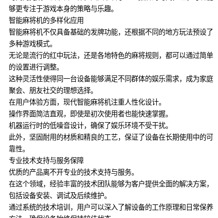
够更专注于游戏本身的策略与乐趣。
智能麻将机的多样化应用
智能麻将机不仅具备基础的发牌功能，还根据不同的地方玩法预设了
多种游戏模式。
无论是流行的红中玩法，还是各地特色的麻将规则，都可以通过简单
的设置进行调整。
这种灵活性使得同一台设备能够满足不同群体的娱乐需求，成为家庭
聚会、朋友社交的理想选择。
在用户体验方面，现代智能麻将机注重人性化设计。
操作界面简洁直观，即使是初次使用者也能快速掌握。
机器运行时的低噪音设计，确保了娱乐环境不受干扰。
此外，坚固耐用的材质和精良的工艺，保证了设备在长期使用中的可
靠性。
专业技术支持与服务保障
优质的产品离不开专业的技术支持与服务。
在这个领域，经验丰富的技术团队能够为客户提供全面的解决方案，
包括设备安装、调试及后续维护。
通过系统的技术培训，用户可以深入了解设备的工作原理和日常保养