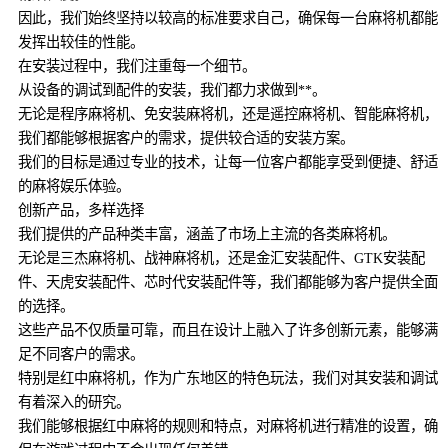
因此，我们始终坚持以较高的标准要求自己，确保每一台麻将机都能
发挥出较佳的性能。
在安装过程中，我们注重每一个细节。
从设备的调试到配件的安装，我们都力求做到**。
无论是程序麻将机、免安装麻将机，还是遥控麻将机、智能麻将机，
我们都能够根据客户的需求，提供较合适的安装方案。
我们的目标是通过专业的技术，让每一位客户都能享受到便捷、舒适
的麻将娱乐体验。
创新产品，多样选择
我们提供的产品种类丰富，涵盖了市场上主流的各类麻将机。
无论是三杰麻将机、战神麻将机，还是金汇安装配件、GTK安装配
件、天虎安装配件、芯时代安装配件等，我们都能够为客户提供全面
的选择。
这些产品不仅质量可靠，而且在设计上融入了许多创新元素，能够满
足不同客户的需求。
特别是红中麻将机，作为广东地区的特色玩法，我们对其安装和调试
有着深入的研究。
我们能够根据红中麻将的规则和特点，对麻将机进行精准的设置，确