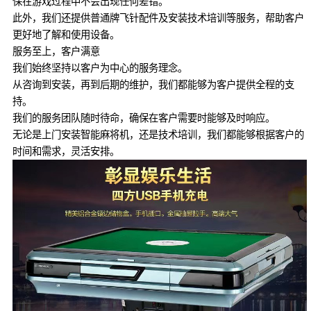
保在游戏过程中不会出现任何差错。
此外，我们还提供普通牌飞针配件及安装技术培训等服务，帮助客户
更好地了解和使用设备。
服务至上，客户满意
我们始终坚持以客户为中心的服务理念。
从咨询到安装，再到后期的维护，我们都能够为客户提供全程的支
持。
我们的服务团队随时待命，确保在客户需要时能够及时响应。
无论是上门安装智能麻将机，还是技术培训，我们都能够根据客户的
时间和需求，灵活安排。