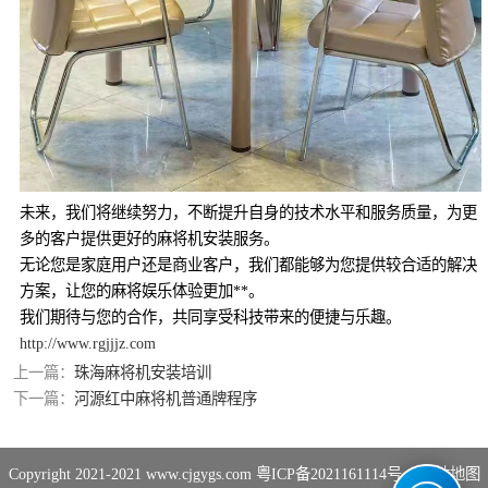
未来，我们将继续努力，不断提升自身的技术水平和服务质量，为更
多的客户提供更好的麻将机安装服务。
无论您是家庭用户还是商业客户，我们都能够为您提供较合适的解决
方案，让您的麻将娱乐体验更加**。
我们期待与您的合作，共同享受科技带来的便捷与乐趣。
http://www.rgjjjz.com
上一篇：
珠海麻将机安装培训
下一篇：
河源红中麻将机普通牌程序
Copyright 2021-2021 www.cjgygs.com
粤ICP备2021161114号-1
网站地图