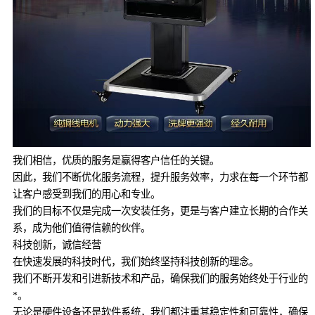
我们相信，优质的服务是赢得客户信任的关键。
因此，我们不断优化服务流程，提升服务效率，力求在每一个环节都
让客户感受到我们的用心和专业。
我们的目标不仅是完成一次安装任务，更是与客户建立长期的合作关
系，成为他们值得信赖的伙伴。
科技创新，诚信经营
在快速发展的科技时代，我们始终坚持科技创新的理念。
我们不断开发和引进新技术和产品，确保我们的服务始终处于行业的
*。
无论是硬件设备还是软件系统，我们都注重其稳定性和可靠性，确保