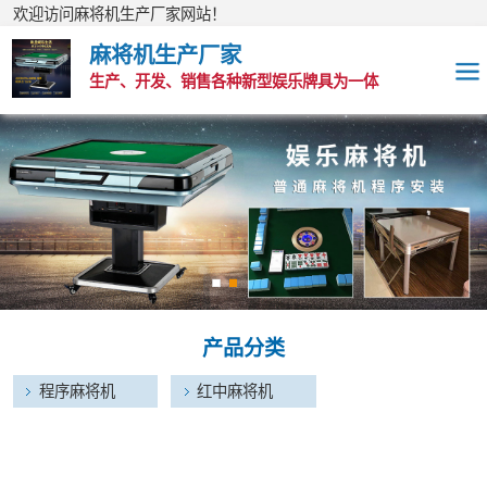
欢迎访问麻将机生产厂家网站！
麻将机生产厂家
生产、开发、销售各种新型娱乐牌具为一体
程序麻将机
红中麻将机
产品分类
程序麻将机
红中麻将机