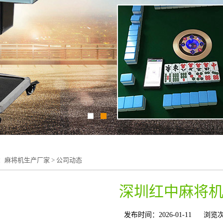
：
麻将机生产厂家
>
公司动态
深圳红中麻将
发布时间：2026-01-11
浏览次