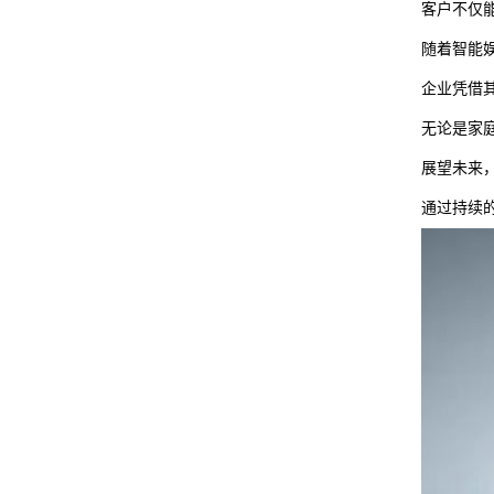
客户不仅
随着智能
企业凭借
无论是家
展望未来
通过持续