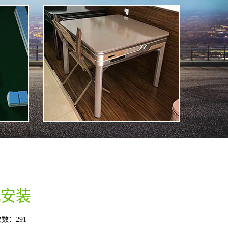
机安装
数：291