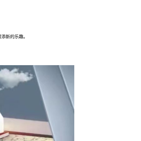
增添新的乐趣。