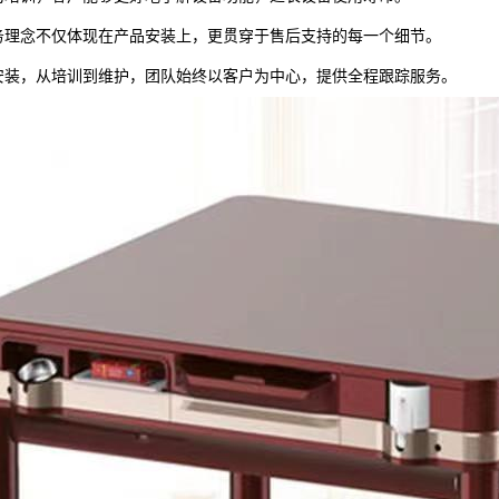
务理念不仅体现在产品安装上，更贯穿于售后支持的每一个细节。
安装，从培训到维护，团队始终以客户为中心，提供全程跟踪服务。