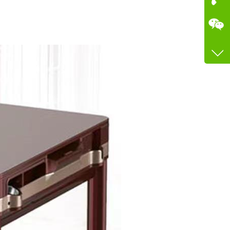
咨询
13071
客服q
40690