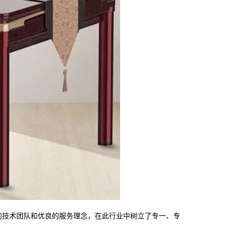
的技术团队和优良的服务理念，在此行业中树立了专一、专