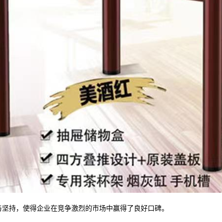
与坚持，使得企业在竞争激烈的市场中赢得了良好口碑。