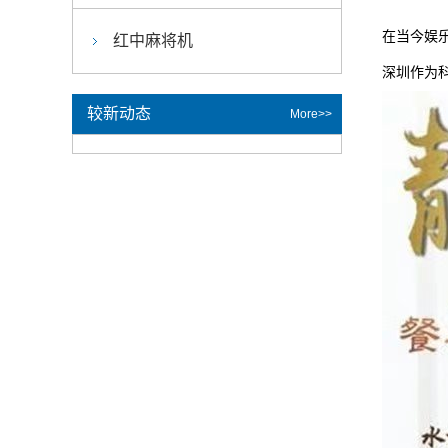
在当今娱
红中麻将机
深圳作为
较新动态
More>>