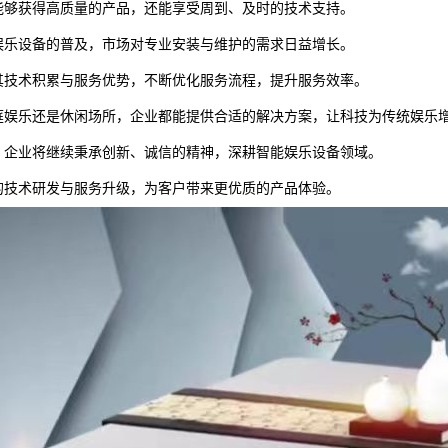
能够获得高质量的产品，还能享受周到、及时的技术支持。
娱乐设备的普及，市场对专业安装与维护的需求日益增长。
其技术积累与服务优势，不断优化服务流程，提升服务效率。
庭娱乐还是休闲场所，企业都能提供合适的解决方案，让科技为传统娱乐
，企业将继续秉承创新、诚信的精神，深耕智能娱乐设备领域。
的技术研发与服务升级，为客户带来更优质的产品体验。