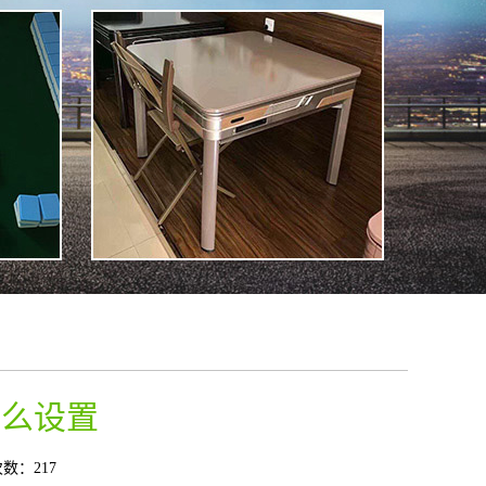
怎么设置
数：217