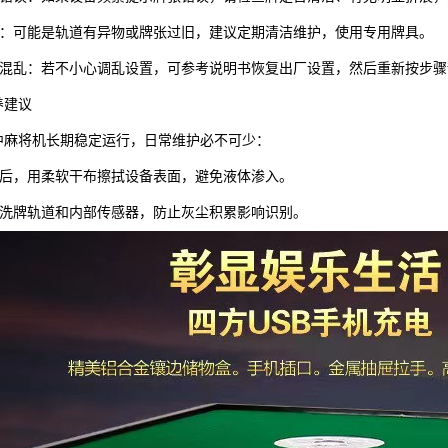
不畅：可能是轨道有异物或牌张过旧，建议定期清洁维护，使用专用牌具。
设置混乱：若不小心调乱设置，可参考说明书恢复出厂设置，然后重新按步
养建议
中麻将机长期稳定运行，日常维护必不可少：
使用后，用柔软干布擦拭设备表面，避免液体渗入。
清理洗牌轨道和内部传感器，防止灰尘积累影响识别。