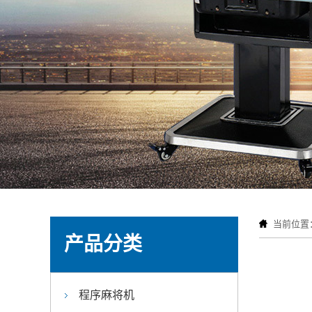
当前位置
产品分类
程序麻将机