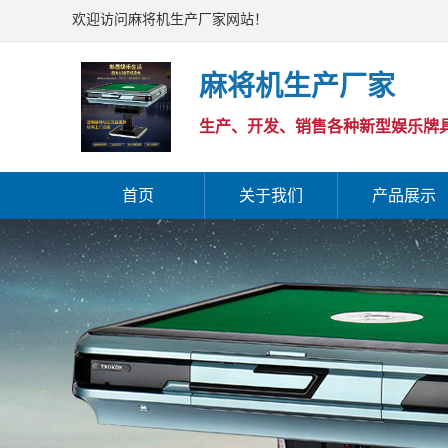
欢迎访问麻将机生产厂家网站！
麻将机生产厂家
生产、开发、销售各种新型娱乐牌
首页
关于我们
产品展示