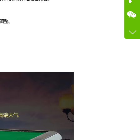
咨询
骤调整。
13071
客服q
40690