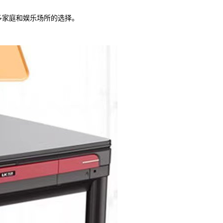
多家庭和娱乐场所的选择。