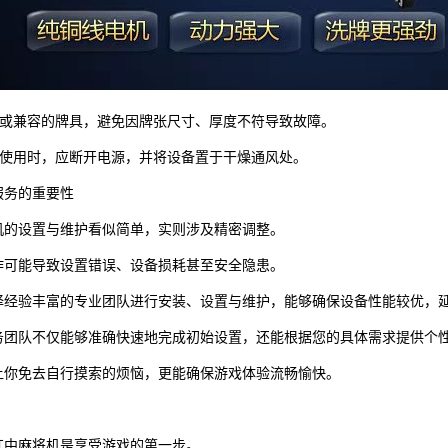
原装或兼容的牌具，避免因牌张尺寸、厚度不符导致故障。
间不使用时，应断开电源，并将设备置于干燥通风处。
服务的重要性
机的设置与维护看似简单，实则涉及精密调整。
作可能导致设置错误、设备损耗甚至安全隐患。
择经验丰富的专业团队进行安装、设置与维护，能够确保设备性能较优，
务团队不仅能够准确快速地完成初始设置，还能根据您的具体需求提供个
让你免去自行摸索的烦恼，更能确保游戏体验流畅愉快。
红中麻将机是享受游戏的第一步。