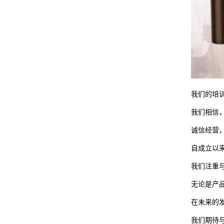
我们的培
我们相信
诚信经营
自成立以
我们注重
无论是产
在未来的
我们期待