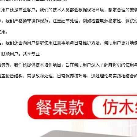
庭用户还是商业客户，我们的技术人员都会根据现场环境，制定合理的安
中，我们严格遵守操作规范，注重细节处理，例如检查电源稳定性、调试
使用。
后，我们还会向用户讲解使用注意事项与日常维护方法，帮助用户更好地
：赋能用户，共享专业
服务外，我们还提供技术培训项目，旨在帮助用户深入了解麻将机的使用
涵盖设备结构、常见故障处理、日常保养技巧等，通过理论与实践相结合