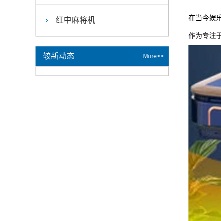
在当今娱
红中麻将机
作为专注
较新动态
More>>