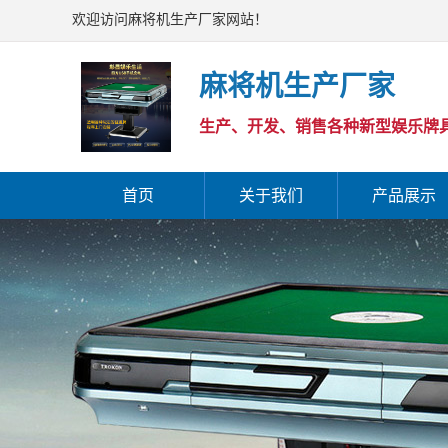
欢迎访问麻将机生产厂家网站！
麻将机生产厂家
生产、开发、销售各种新型娱乐牌
首页
关于我们
产品展示