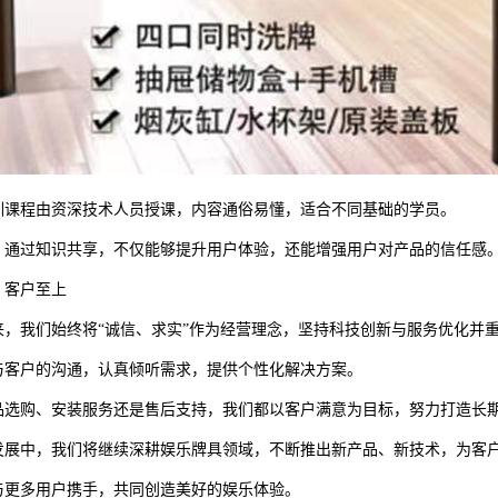
训课程由资深技术人员授课，内容通俗易懂，适合不同基础的学员。
，通过知识共享，不仅能够提升用户体验，还能增强用户对产品的信任感
，客户至上
来，我们始终将“诚信、求实”作为经营理念，坚持科技创新与服务优化并
与客户的沟通，认真倾听需求，提供个性化解决方案。
品选购、安装服务还是售后支持，我们都以客户满意为目标，努力打造长
发展中，我们将继续深耕娱乐牌具领域，不断推出新产品、新技术，为客
与更多用户携手，共同创造美好的娱乐体验。