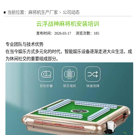
当前位置：
麻将机生产厂家
>
公司动态
云浮战神麻将机安装培训
发布时间：2026-03-17
浏览次数：185
专业团队与技术优势
在当今娱乐方式多元化的时代，智能娱乐设备逐渐走进大众生活，成
为休闲社交的重要组成部分。