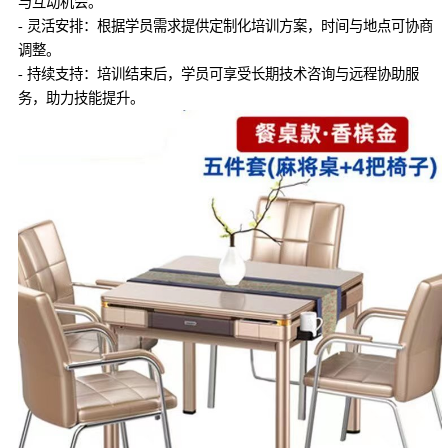
与互动机会。
- 灵活安排：根据学员需求提供定制化培训方案，时间与地点可协商
调整。
- 持续支持：培训结束后，学员可享受长期技术咨询与远程协助服
务，助力技能提升。