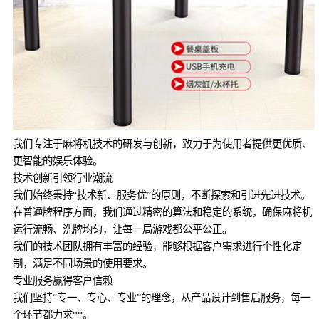
我们专注于麻将机技术的研发与创新，致力于为使用者提供更优质、
更智能的娱乐体验。
技术创新引领行业潮流
我们始终秉持“技术新、服务优”的原则，不断探索和引进先进技术。
在普通牌程序方面，我们通过精密的算法和稳定的系统，确保麻将机
运行流畅、洗牌均匀，让每一局游戏都公平公正。
我们的技术团队拥有丰富的经验，能够根据客户需求进行个性化定
制，满足不同场景的使用要求。
专业服务赢得客户信赖
我们坚持“专一、专心、专业”的理念，从产品设计到售后服务，每一
个环节都力求**。