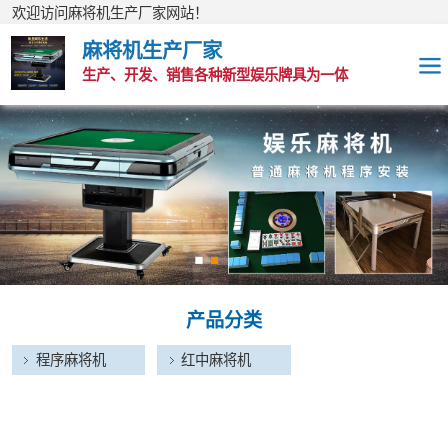
欢迎访问麻将机生产厂家网站！
麻将机生产厂家
生产、开发、销售各种新型娱乐牌具为一体
程序麻将机
红中麻将机
产品分类
程序麻将机
红中麻将机