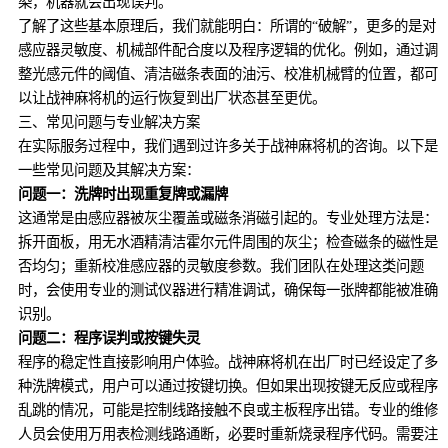
染，机器就会出现误判。
了解了这些基本原理后，我们就能明白：所谓的“破解”，更多的是对
感应器灵敏度、机械部件配合度以及程序逻辑的优化。例如，通过调
整光感元件的阈值、清洁磁条表面的油污、校准机械臂的位置，都可
以让战神麻将机的运行恢复到出厂状态甚至更优。
三、常见问题与专业解决方案
在实际服务过程中，我们遇到过许多关于战神麻将机的咨询。以下是
一些常见问题及其解决方案：
问题一：洗牌时出现重复牌或漏牌
这通常是由感应器被灰尘覆盖或磁条消磁引起的。专业处理方法是：
拆开面板，用无水酒精清洁霍尔元件周围的灰尘；检查磁条的磁性是
否均匀；重新校准感应器的灵敏度参数。我们团队在处理这类问题
时，会使用专业的测试仪器进行精准调试，确保每一张牌都能被准确
识别。
问题二：程序误判或按键失灵
程序的稳定性直接影响用户体验。战神麻将机在出厂时已经设定了多
种洗牌模式，用户可以通过按键切换。但如果出现按键无反应或程序
乱跳的情况，可能是控制线路接触不良或主板程序出错。专业的维修
人员会使用万用表检测线路通断，必要时重新烧录程序代码。需要注