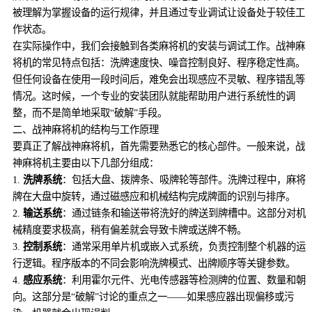
被理解为掌握设备的运行规律，并且通过专业调试让设备处于较佳工
作状态。
在实际操作中，我们会接触到各类麻将机的安装与调试工作。战神麻
将机的常见特点包括：洗牌速度快、噪音控制良好、程序稳定性高。
但任何设备在使用一段时间后，难免会出现感应不灵敏、程序错乱等
情况。这时候，一个专业的安装团队就能帮助用户进行系统性的调
整，而不是简单地采取“破解”手段。
二、战神麻将机的结构与工作原理
要真正了解战神麻将机，首先需要熟悉它的核心部件。一般来说，战
神麻将机主要由以下几部分组成：
1.
洗牌系统
：包括大盘、拨牌条、吸牌轮等部件。洗牌过程中，麻将
牌在大盘中旋转，通过磁感应和机械结构完成牌面的识别与排序。
2.
输送系统
：通过链条和输送带将洗好的牌送到牌槽中。这部分对机
械精度要求极高，稍有偏差就会导致卡牌或送牌不畅。
3.
控制系统
：通常采用单片机或嵌入式系统，负责控制整个机器的运
行逻辑。程序版本的不同会影响洗牌模式、出牌顺序等关键参数。
4.
感应系统
：利用霍尔元件、光电传感器等检测牌的位置、数量和朝
向。这部分是“破解”讨论的重点之一——如果感应器出现偏移或污