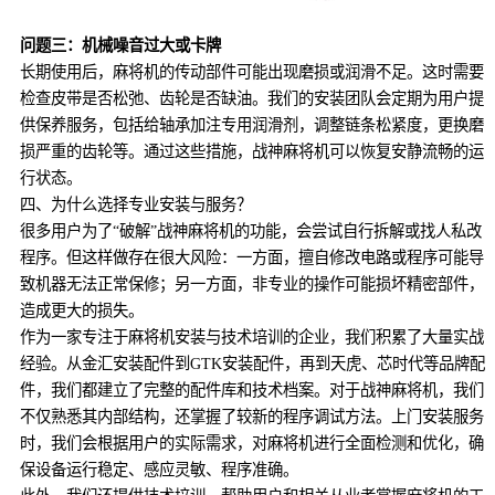
问题三：机械噪音过大或卡牌
长期使用后，麻将机的传动部件可能出现磨损或润滑不足。这时需要
检查皮带是否松弛、齿轮是否缺油。我们的安装团队会定期为用户提
供保养服务，包括给轴承加注专用润滑剂，调整链条松紧度，更换磨
损严重的齿轮等。通过这些措施，战神麻将机可以恢复安静流畅的运
行状态。
四、为什么选择专业安装与服务？
很多用户为了“破解”战神麻将机的功能，会尝试自行拆解或找人私改
程序。但这样做存在很大风险：一方面，擅自修改电路或程序可能导
致机器无法正常保修；另一方面，非专业的操作可能损坏精密部件，
造成更大的损失。
作为一家专注于麻将机安装与技术培训的企业，我们积累了大量实战
经验。从金汇安装配件到GTK安装配件，再到天虎、芯时代等品牌配
件，我们都建立了完整的配件库和技术档案。对于战神麻将机，我们
不仅熟悉其内部结构，还掌握了较新的程序调试方法。上门安装服务
时，我们会根据用户的实际需求，对麻将机进行全面检测和优化，确
保设备运行稳定、感应灵敏、程序准确。