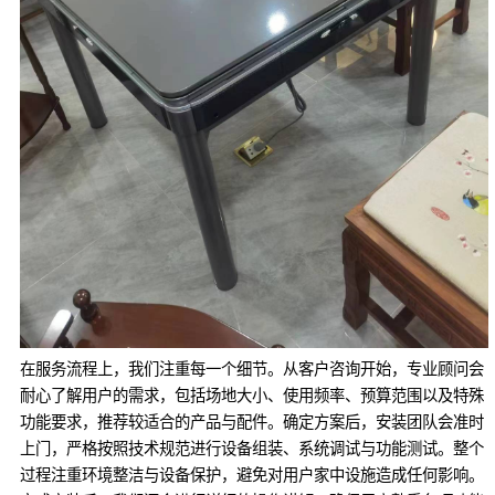
在服务流程上，我们注重每一个细节。从客户咨询开始，专业顾问会
耐心了解用户的需求，包括场地大小、使用频率、预算范围以及特殊
功能要求，推荐较适合的产品与配件。确定方案后，安装团队会准时
上门，严格按照技术规范进行设备组装、系统调试与功能测试。整个
过程注重环境整洁与设备保护，避免对用户家中设施造成任何影响。