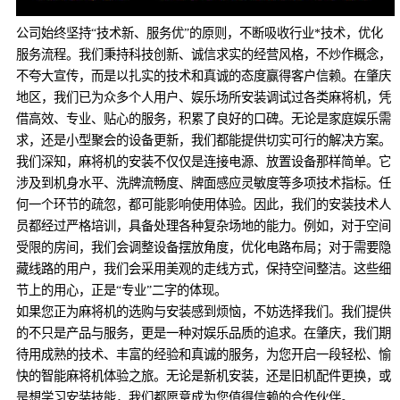
公司始终坚持“技术新、服务优”的原则，不断吸收行业*技术，优化
服务流程。我们秉持科技创新、诚信求实的经营风格，不炒作概念，
不夸大宣传，而是以扎实的技术和真诚的态度赢得客户信赖。在肇庆
地区，我们已为众多个人用户、娱乐场所安装调试过各类麻将机，凭
借高效、专业、贴心的服务，积累了良好的口碑。无论是家庭娱乐需
求，还是小型聚会的设备更新，我们都能提供切实可行的解决方案。
我们深知，麻将机的安装不仅仅是连接电源、放置设备那样简单。它
涉及到机身水平、洗牌流畅度、牌面感应灵敏度等多项技术指标。任
何一个环节的疏忽，都可能影响使用体验。因此，我们的安装技术人
员都经过严格培训，具备处理各种复杂场地的能力。例如，对于空间
受限的房间，我们会调整设备摆放角度，优化电路布局；对于需要隐
藏线路的用户，我们会采用美观的走线方式，保持空间整洁。这些细
节上的用心，正是“专业”二字的体现。
如果您正为麻将机的选购与安装感到烦恼，不妨选择我们。我们提供
的不只是产品与服务，更是一种对娱乐品质的追求。在肇庆，我们期
待用成熟的技术、丰富的经验和真诚的服务，为您开启一段轻松、愉
快的智能麻将机体验之旅。无论是新机安装，还是旧机配件更换，或
是想学习安装技能，我们都愿意成为您值得信赖的合作伙伴。