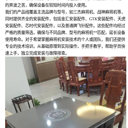
的奔波之苦，确保设备在较短时间内投入使用。
我们的产品线覆盖主流品牌与型号，如三杰麻将机、战神麻将机等，
同时提供齐全的安装配件，包括金汇安装配件、GTK安装配件、天虎
安装配件、芯时代安装配件，以及普通牌飞针配件。这些配件均经过
严格的质量筛选，确保与不同品牌、型号的麻将机**匹配，延长设备
使用寿命。对于希望掌握麻将机安装技术的个人或团队，我们还提供
专业的技术培训，从基础原理到实际操作，手把手教学，帮助学员快
速上手，独立完成安装与故障排查。