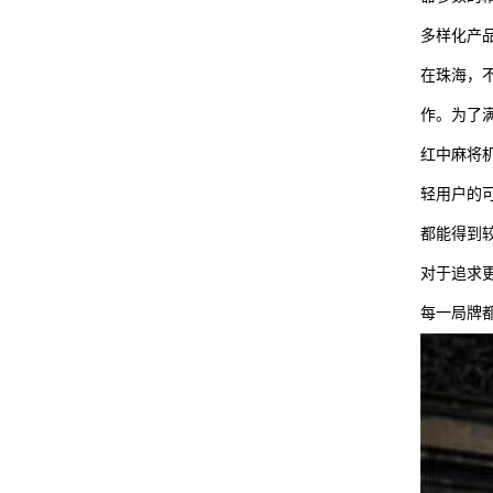
多样化产
在珠海，
作。为了
红中麻将
轻用户的
都能得到
对于追求
每一局牌