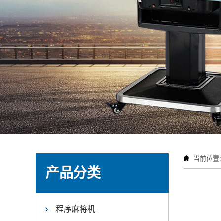
当前位置
产品分类
程序麻将机