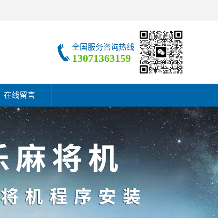
全国服务咨询热线
13071363159
在线留言