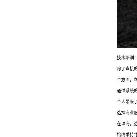
技术培训
除了直接
个方面，
通过系统
个人带来
选择专业服
在珠海，
始终秉持