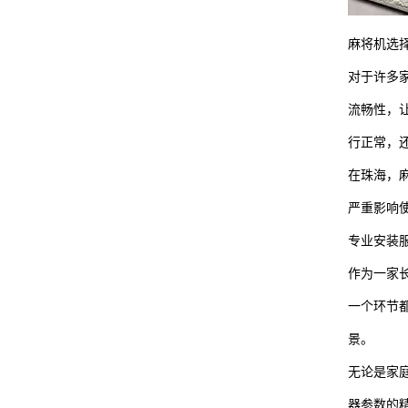
麻将机选
对于许多
流畅性，
行正常，
在珠海，
严重影响
专业安装
作为一家
一个环节
景。
无论是家
器参数的