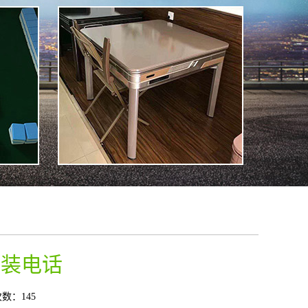
安装电话
数：145