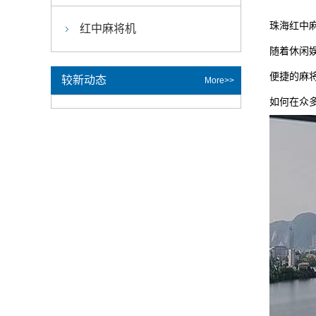
珠海红中
红中麻将机
随着休闲
便捷的麻
较新动态
More>>
如何在众