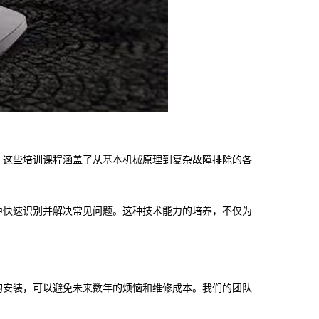
。这些培训课程涵盖了从基本机械原理到复杂故障排除的各
中快速识别并解决常见问题。这种技术能力的培养，不仅为
的安装，可以避免未来数年的烦恼和维修成本。我们的团队