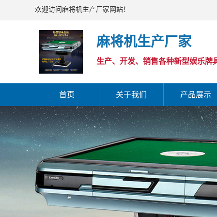
欢迎访问麻将机生产厂家网站！
麻将机生产厂家
生产、开发、销售各种新型娱乐牌
首页
关于我们
产品展示