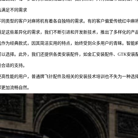
品满足不同需求
不同类型的客户对麻将机有着各自独特的需求。有的客户偏爱传统红中麻
满足这些差异化的需求，我们不断引进和开发新技术，推出了多样化的产
机作为经典款式，因其简洁实用的特点，始终受到众多用户的青睐。智能
可以选择。此外，我们还提供各类安装配件，如金汇安装配件、GTK安装
较合适的支持。
更高性能的用户，普通牌飞针配件及相关的安装技术培训也不失为一种选
都更加流畅自然。