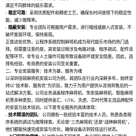
满足不同群体的娱乐需求。
-
稳定可靠
：采用优质配件和精密工艺，确保长时间使用下的稳定性
能，减少故障率。
-
隐蔽安装
：专业团队可根据用户需求，进行暗线或嵌入式安装，不
破坏家居环境，保持美观。
正是这些优势，让程序系统控制麻将机成为现代娱乐市场的热门选
择。但需要注意的是，其安装过程涉及电路对接、程序调试、配件适
配等环节，非专业人士操作可能导致设备损坏或安全隐患。因此，选
择有经验、有资质的安装公司至关重要。
二、专业安装服务：技术为基，服务为魂
以深圳佳硕麻将机安装公司为例，其团队在行业内深耕多年，始终坚
持以“技术新、服务优”为宗旨，致力于为用户提供从咨询到售后的一
站式解决方案。公司业务涵盖程序麻将机、免安装麻将机、智能麻将
机等多种类型，同时提供金汇、GTK、天虎、芯时代等主流品牌配件
的安装与技术培训。以下是专业服务的具体体现：
-
技术精湛的团队
：公司拥有一批经验丰富的技术人员，熟悉各类程
序系统的调试与故障排查。无论是“三杰麻将机”还是“战神麻将机”，
他们都能快速完成安装与优化，确保设备达到较佳运行状态。