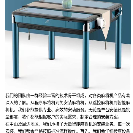
我们的团队由一群经验丰富的技术骨干组成，对各类麻将机产品有着
深入的了解。从程序麻将机到免安装麻将机，从遥控麻将机到智能麻
将机，我们都能提供专业、高效的安装服务。无论是单台安装还是批
量部署，我们都能根据客户的实际需求，制定合理的安装方案。
在中山及周边地区，我们承接了大量智能麻将机的安装业务。每一次
安装，我们都会严格按照标准流程操作。首先，我们会仔细检查设备