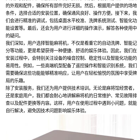
的外观和配件，确保所有部件完好无损。然后，根据用户提供的场地
条件，选择合适的安装位置，确保通风良好、操作方便。接下来，我
们会进行精准的调试，包括桌面水平校准、洗牌系统测试、智能化功
能设置等。最后，还会为用户进行详细的操作演示，解答各种使用中
的疑问。
我们深知，用户选择智能麻将机，不仅是看重它的自动洗牌、智能记
分等功能，更是希望获得一种便捷、舒适的娱乐体验。因此，我们在
安装过程中，会特别关注设备的噪音控制、稳定性以及智能化功能的
易用性。例如，一些高端机型配备了遥控操作和智能识别系统，我们
需要确保这些功能能够精准响应，让用户在轻松愉悦的氛围中享受牌
局的乐趣。
除了安装服务，我们还为用户提供技术培训。无论是麻将馆经营者，
还是家庭用户，我们都会耐心地讲解麻将机的日常维护、常见故障排
查以及配件更换等内容。这样，用户在使用过程中遇到小问题，就能
自行解决，避免因技术问题影响娱乐体验。