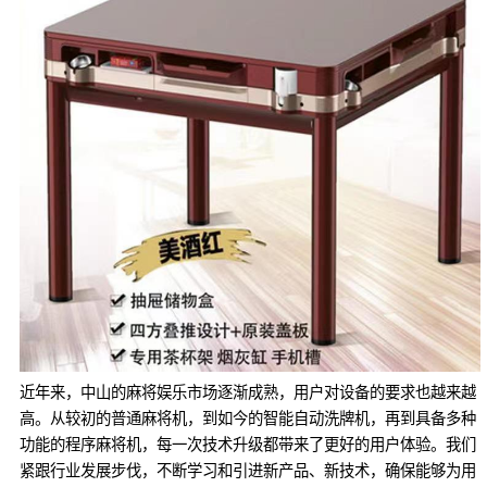
近年来，中山的麻将娱乐市场逐渐成熟，用户对设备的要求也越来越
高。从较初的普通麻将机，到如今的智能自动洗牌机，再到具备多种
功能的程序麻将机，每一次技术升级都带来了更好的用户体验。我们
紧跟行业发展步伐，不断学习和引进新产品、新技术，确保能够为用