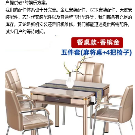
户提供较*的娱乐方案。
我们的配件体系也十分完善。金汇安装配件、GTK安装配件、天虎安
装配件、芯时代安装配件以及普通牌飞针配件等，我们都备有充足的
库存。无论是新机安装还是旧机维修，我们都能迅速提供所需配件，
减少用户的等待时间。