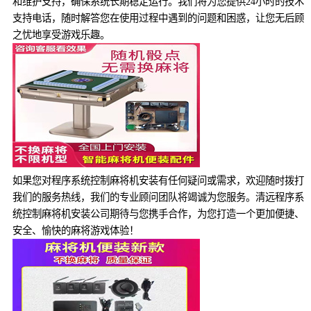
和维护支持，确保系统长期稳定运行。我们将为您提供24小时的技术
支持电话，随时解答您在使用过程中遇到的问题和困惑，让您无后顾
之忧地享受游戏乐趣。
如果您对程序系统控制麻将机安装有任何疑问或需求，欢迎随时拨打
我们的服务热线，我们的专业顾问团队将竭诚为您服务。清远程序系
统控制麻将机安装公司期待与您携手合作，为您打造一个更加便捷、
安全、愉快的麻将游戏体验！