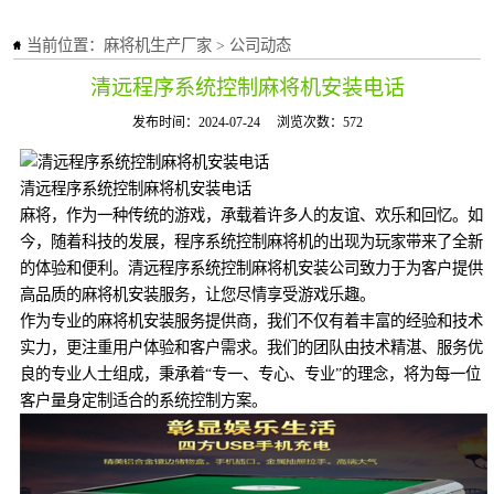
当前位置：
麻将机生产厂家
>
公司动态
清远程序系统控制麻将机安装电话
发布时间：2024-07-24
浏览次数：572
清远程序系统控制麻将机安装电话
麻将，作为一种传统的游戏，承载着许多人的友谊、欢乐和回忆。如
今，随着科技的发展，程序系统控制麻将机的出现为玩家带来了全新
的体验和便利。清远程序系统控制麻将机安装公司致力于为客户提供
高品质的麻将机安装服务，让您尽情享受游戏乐趣。
作为专业的麻将机安装服务提供商，我们不仅有着丰富的经验和技术
实力，更注重用户体验和客户需求。我们的团队由技术精湛、服务优
良的专业人士组成，秉承着“专一、专心、专业”的理念，将为每一位
客户量身定制适合的系统控制方案。