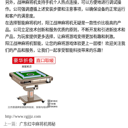
另外，战神麻将机支持手机个人热点连接，可以方便地进行调试操
作。公司强调遵循上述安装步骤和注意事项，以确保设备的正常运行
和客户的满意度。
在选择智能麻将机时，阳江战神麻将机无疑是一款性价比极高的产
品。公司立足技术创新和服务优质的原则，不断开发和引进新技术和
产品，为玩家提供更多选择，让麻将游戏变得更加有趣和刺激。
阳江战神麻将机智能，让您的麻将游戏体验更上一层楼！欢迎关注我
们的产品和服务，让我们一起享受智能科技带来的乐趣！
http://www.rgjjjz.com
上一篇：
广东红中麻将机揭秘