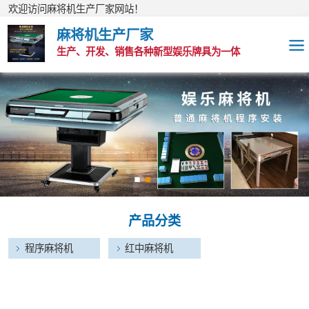
欢迎访问麻将机生产厂家网站！
麻将机生产厂家
生产、开发、销售各种新型娱乐牌具为一体
程序麻将机
红中麻将机
产品分类
程序麻将机
红中麻将机