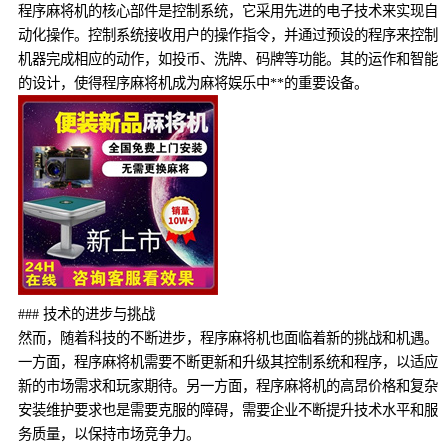
程序麻将机的核心部件是控制系统，它采用先进的电子技术来实现自
动化操作。控制系统接收用户的操作指令，并通过预设的程序来控制
机器完成相应的动作，如投币、洗牌、码牌等功能。其的运作和智能
的设计，使得程序麻将机成为麻将娱乐中**的重要设备。
### 技术的进步与挑战
然而，随着科技的不断进步，程序麻将机也面临着新的挑战和机遇。
一方面，程序麻将机需要不断更新和升级其控制系统和程序，以适应
新的市场需求和玩家期待。另一方面，程序麻将机的高昂价格和复杂
安装维护要求也是需要克服的障碍，需要企业不断提升技术水平和服
务质量，以保持市场竞争力。