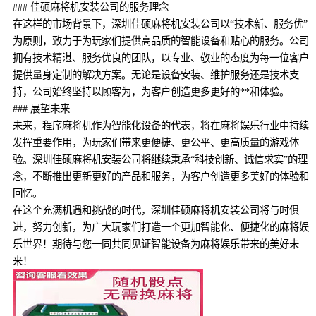
### 佳硕麻将机安装公司的服务理念
在这样的市场背景下，深圳佳硕麻将机安装公司以“技术新、服务优”
为原则，致力于为玩家们提供高品质的智能设备和贴心的服务。公司
拥有技术精湛、服务优良的团队，以专业、敬业的态度为每一位客户
提供量身定制的解决方案。无论是设备安装、维护服务还是技术支
持，公司始终坚持以顾客为，为客户创造更多更好的**和体验。
### 展望未来
未来，程序麻将机作为智能化设备的代表，将在麻将娱乐行业中持续
发挥重要作用，为玩家们带来更便捷、更公平、更高质量的游戏体
验。深圳佳硕麻将机安装公司将继续秉承“科技创新、诚信求实”的理
念，不断推出更新更好的产品和服务，为客户创造更多美好的体验和
回忆。
在这个充满机遇和挑战的时代，深圳佳硕麻将机安装公司将与时俱
进，努力创新，为广大玩家们打造一个更加智能化、便捷化的麻将娱
乐世界！期待与您一同共同见证智能设备为麻将娱乐带来的美好未
来！