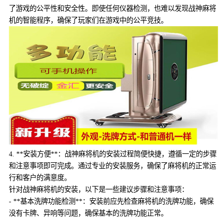
了游戏的公平性和安全性。即使任何仪器检测，也难以发现战神麻将
机的智能程序，确保了玩家们在游戏中的公平竞技。
4. **安装方便**：战神麻将机的安装过程简便快捷，遵循一定的步骤
和注意事项即可完成。通过专业的安装服务，确保了麻将机的正常运
行和客户的满意度。
针对战神麻将机的安装，以下是一些建议步骤和注意事项：
- **基本洗牌功能检测**：安装前应先检查麻将机的洗牌功能，确保
没有卡牌、异响等问题，确保基本的洗牌功能正常。