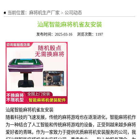
当前位置：
麻将机生产厂家
>
公司动态
汕尾智能麻将机雀友安装
发布时间：2025-03-16
浏览次数：1197
汕尾智能麻将机雀友安装
随着科技的飞速发展，传统的麻将游戏也在逐渐进化，智能麻将机作
为一种结合了人工智能和传统麻将游戏的设备，正受到越来越多麻将
爱好者的青睐。作为一家致力于提供优质麻将机安装服务的公司，我