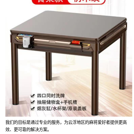
我们的目标是通过专业的服务，为云浮地区的麻将爱好者提供更高
效、更可靠的解决方案。