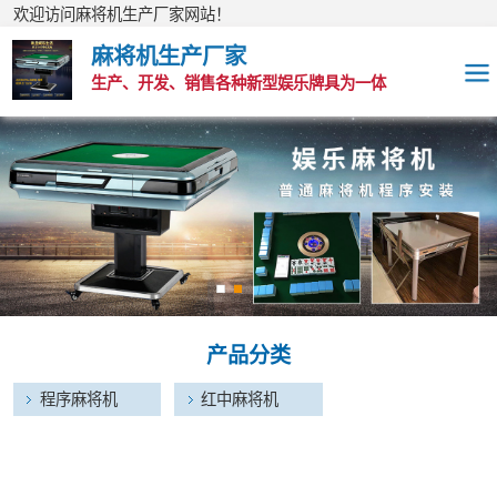
欢迎访问麻将机生产厂家网站！
麻将机生产厂家
生产、开发、销售各种新型娱乐牌具为一体
程序麻将机
红中麻将机
产品分类
程序麻将机
红中麻将机