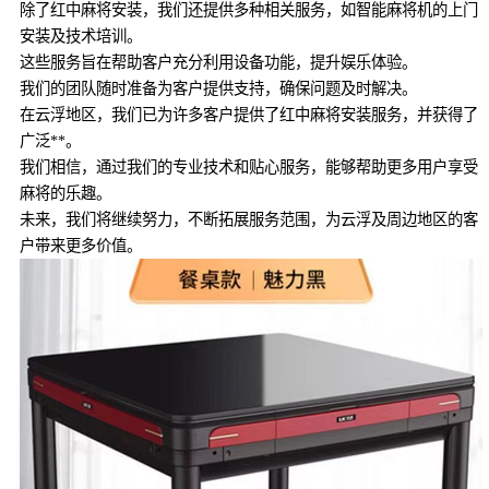
除了红中麻将安装，我们还提供多种相关服务，如智能麻将机的上门
安装及技术培训。
这些服务旨在帮助客户充分利用设备功能，提升娱乐体验。
我们的团队随时准备为客户提供支持，确保问题及时解决。
在云浮地区，我们已为许多客户提供了红中麻将安装服务，并获得了
广泛**。
我们相信，通过我们的专业技术和贴心服务，能够帮助更多用户享受
麻将的乐趣。
未来，我们将继续努力，不断拓展服务范围，为云浮及周边地区的客
户带来更多价值。