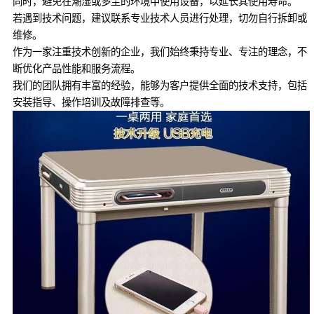
同时，避免在潮湿或多尘的环境中使用设备，以延长其使用寿命。
若遇到技术问题，建议联系专业技术人员进行处理，切勿自行拆卸或
维修。
作为一家注重技术创新的企业，我们始终秉持专业、专注的理念，不
断优化产品性能和服务流程。
我们的团队拥有丰富的经验，能够为客户提供全面的技术支持，包括
安装指导、操作培训及故障排查等。