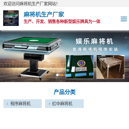
欢迎访问麻将机生产厂家网站！
麻将机生产厂家
生产、开发、销售各种新型娱乐牌具为一体
程序麻将机
红中麻将机
产品分类
程序麻将机
红中麻将机