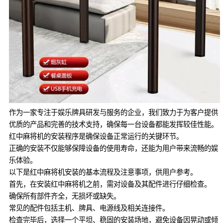
作为一家专注于娱乐牌具研发与服务的企业，我们致力于为客户提供
优质的产品和完善的技术支持，确保每一台设备都能发挥较佳性能。
红中麻将机的安装程序是确保设备正常运行的关键环节。
正确的安装不仅能够保障设备的使用寿命，还能为用户带来流畅的娱
乐体验。
以下是红中麻将机安装的基本流程及注意事项，供用户参考。
首先，在安装红中麻将机之前，需对设备及其配件进行仔细检查。
确保所有部件齐全，无损坏或缺失。
常见的配件包括主机、牌具、电源线及相关连接件。
检查完毕后，选择一个平坦、稳固的安装场地，避免设备因晃动或倾