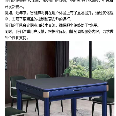
我们始终秉持“技术新、服务优”的原则，不断关注行业动态，引进和
开发新技术。
例如，近年来，智能麻将机在用户体验上有了显著提升，通过优化程
序，实现了更精准的控制和更安静的运行。
我们的团队会定期参加技术交流，确保服务始终处于*水平。
同时，我们注重用户反馈，根据实际使用情况调整服务内容，力求做
到个性化支持。