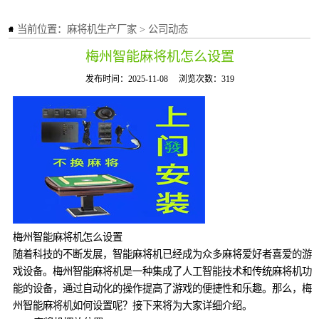
当前位置：
麻将机生产厂家
>
公司动态
梅州智能麻将机怎么设置
发布时间：2025-11-08
浏览次数：319
梅州智能麻将机怎么设置
随着科技的不断发展，智能麻将机已经成为众多麻将爱好者喜爱的游
戏设备。梅州智能麻将机是一种集成了人工智能技术和传统麻将机功
能的设备，通过自动化的操作提高了游戏的便捷性和乐趣。那么，梅
州智能麻将机如何设置呢？接下来将为大家详细介绍。