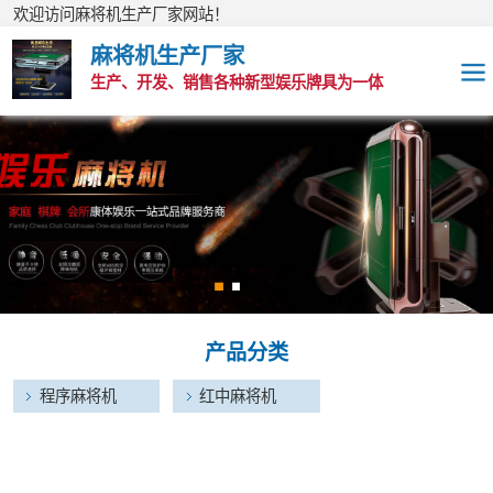
欢迎访问麻将机生产厂家网站！
麻将机生产厂家
生产、开发、销售各种新型娱乐牌具为一体
程序麻将机
红中麻将机
产品分类
程序麻将机
红中麻将机