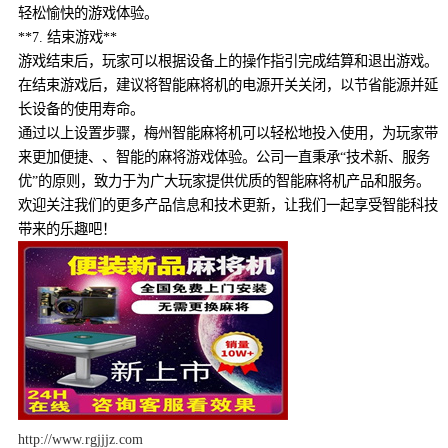
轻松愉快的游戏体验。
**7. 结束游戏**
游戏结束后，玩家可以根据设备上的操作指引完成结算和退出游戏。
在结束游戏后，建议将智能麻将机的电源开关关闭，以节省能源并延
长设备的使用寿命。
通过以上设置步骤，梅州智能麻将机可以轻松地投入使用，为玩家带
来更加便捷、、智能的麻将游戏体验。公司一直秉承“技术新、服务
优”的原则，致力于为广大玩家提供优质的智能麻将机产品和服务。
欢迎关注我们的更多产品信息和技术更新，让我们一起享受智能科技
带来的乐趣吧！
http://www.rgjjjz.com