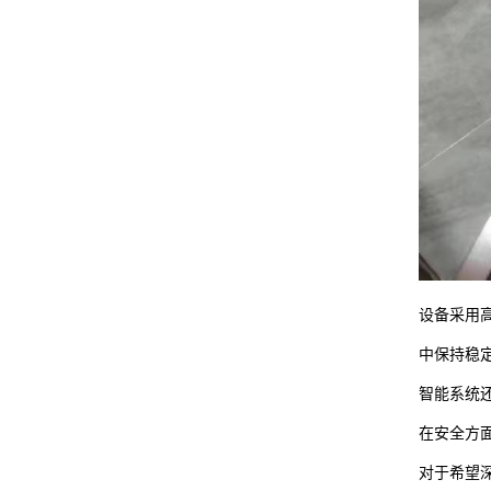
设备采用
中保持稳
智能系统
在安全方
对于希望