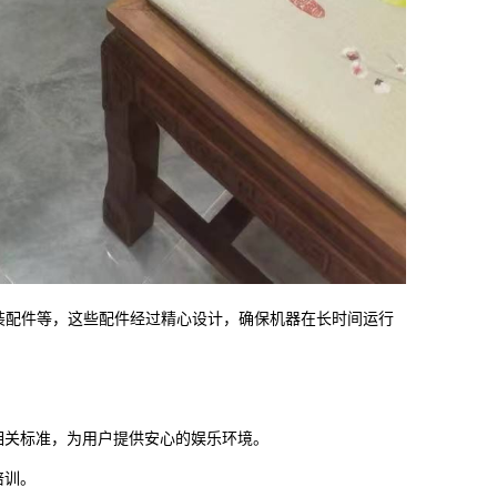
装配件等，这些配件经过精心设计，确保机器在长时间运行
相关标准，为用户提供安心的娱乐环境。
培训。