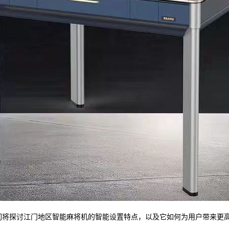
们将探讨江门地区智能麻将机的智能设置特点，以及它如何为用户带来更