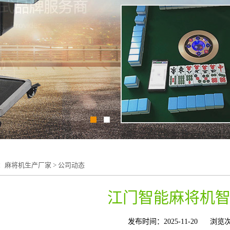
：
麻将机生产厂家
>
公司动态
江门智能麻将机
发布时间：2025-11-20
浏览次