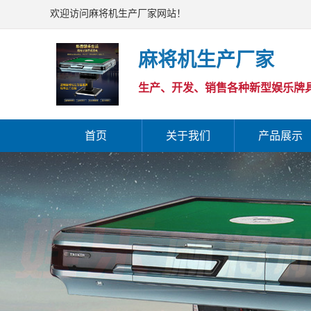
欢迎访问麻将机生产厂家网站！
麻将机生产厂家
生产、开发、销售各种新型娱乐牌
首页
关于我们
产品展示