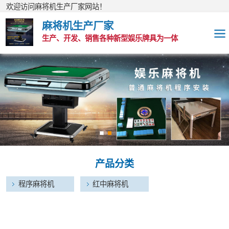
欢迎访问麻将机生产厂家网站！
麻将机生产厂家
生产、开发、销售各种新型娱乐牌具为一体
程序麻将机
红中麻将机
产品分类
程序麻将机
红中麻将机