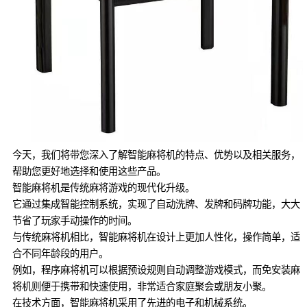
今天，我们将带您深入了解智能麻将机的特点、优势以及相关服务，
帮助您更好地选择和使用这些产品。
智能麻将机是传统麻将游戏的现代化升级。
它通过集成智能控制系统，实现了自动洗牌、发牌和码牌功能，大大
节省了玩家手动操作的时间。
与传统麻将机相比，智能麻将机在设计上更加人性化，操作简单，适
合不同年龄段的用户。
例如，程序麻将机可以根据预设规则自动调整游戏模式，而免安装麻
将机则便于携带和快速使用，非常适合家庭聚会或朋友小聚。
在技术方面，智能麻将机采用了先进的电子和机械系统。