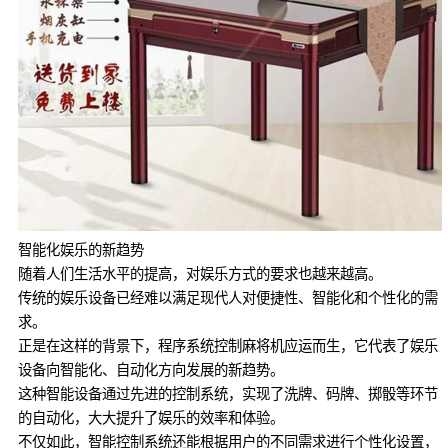
智能化娱乐的新趋势
随着人们生活水平的提高，对娱乐方式的要求也越来越高。
传统的娱乐设备已经难以满足现代人对便捷性、智能化和个性化的需
求。
正是在这样的背景下，程序系统控制麻将机应运而生，它代表了娱乐
设备向智能化、自动化方向发展的新趋势。
这种智能设备通过先进的控制系统，实现了洗牌、码牌、掷骰等环节
的自动化，大大提升了娱乐的效率和体验。
不仅如此，智能控制系统还能根据用户的不同需求进行个性化设置，