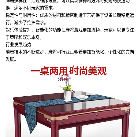
牌局多样性：通过程序设置，可以实现多种地方麻将规则的快速切
换，满足不同玩家的需求。
稳定性与耐用性：优质的材料和精密制造工艺确保了设备长期稳定运
行，减少了维护需求。
娱乐体验提升：智能化的功能让麻将游戏更加流畅，玩家可以更专注
于策略和娱乐本身。
行业发展趋势
随着技术的不断进步，麻将机行业正朝着更加智能化、个性化的方向
发展。