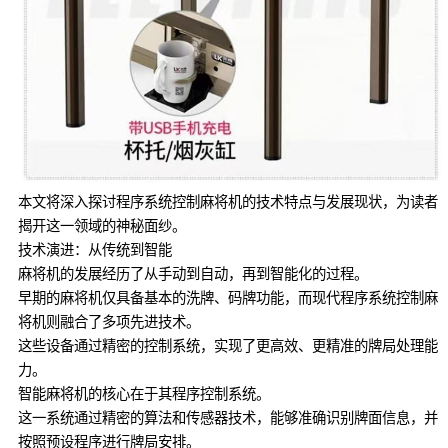
本文将深入探讨程序系统控制麻将机的技术特点与发展现状，为读者
揭开这一领域的神秘面纱。
技术演进：从传统到智能
麻将机的发展经历了从手动到自动，再到智能化的过程。
早期的麻将机仅具备基本的洗牌、码牌功能，而现代程序系统控制麻
将机则融合了多项先进技术。
这些设备通过精密的控制系统，实现了更高效、更精准的牌局处理能
力。
智能麻将机的核心在于其程序控制系统。
这一系统通过精密的算法和传感器技术，能够准确识别牌面信息，并
按照预设程序进行牌局安排。