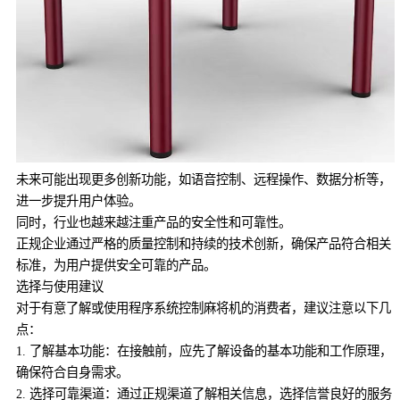
未来可能出现更多创新功能，如语音控制、远程操作、数据分析等，
进一步提升用户体验。
同时，行业也越来越注重产品的安全性和可靠性。
正规企业通过严格的质量控制和持续的技术创新，确保产品符合相关
标准，为用户提供安全可靠的产品。
选择与使用建议
对于有意了解或使用程序系统控制麻将机的消费者，建议注意以下几
点：
1. 了解基本功能：在接触前，应先了解设备的基本功能和工作原理，
确保符合自身需求。
2. 选择可靠渠道：通过正规渠道了解相关信息，选择信誉良好的服务