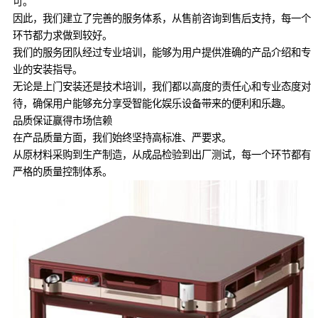
可。
因此，我们建立了完善的服务体系，从售前咨询到售后支持，每一个
环节都力求做到较好。
我们的服务团队经过专业培训，能够为用户提供准确的产品介绍和专
业的安装指导。
无论是上门安装还是技术培训，我们都以高度的责任心和专业态度对
待，确保用户能够充分享受智能化娱乐设备带来的便利和乐趣。
品质保证赢得市场信赖
在产品质量方面，我们始终坚持高标准、严要求。
从原材料采购到生产制造，从成品检验到出厂测试，每一个环节都有
严格的质量控制体系。