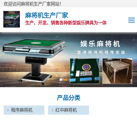
欢迎访问麻将机生产厂家网站！
麻将机生产厂家
生产、开发、销售各种新型娱乐牌具为一体
程序麻将机
红中麻将机
产品分类
程序麻将机
红中麻将机