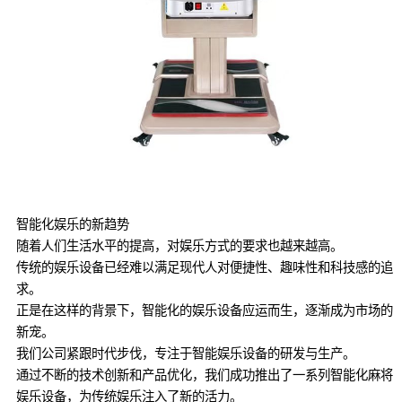
智能化娱乐的新趋势
随着人们生活水平的提高，对娱乐方式的要求也越来越高。
传统的娱乐设备已经难以满足现代人对便捷性、趣味性和科技感的追
求。
正是在这样的背景下，智能化的娱乐设备应运而生，逐渐成为市场的
新宠。
我们公司紧跟时代步伐，专注于智能娱乐设备的研发与生产。
通过不断的技术创新和产品优化，我们成功推出了一系列智能化麻将
娱乐设备，为传统娱乐注入了新的活力。