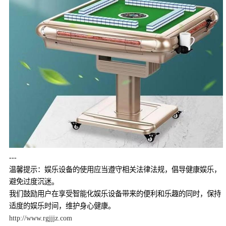
---
温馨提示：娱乐设备的使用应当遵守相关法律法规，倡导健康娱乐，
避免过度沉迷。
我们鼓励用户在享受智能化娱乐设备带来的便利和乐趣的同时，保持
适度的娱乐时间，维护身心健康。
http://www.rgjjjz.com