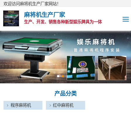
欢迎访问麻将机生产厂家网站！
麻将机生产厂家
生产、开发、销售各种新型娱乐牌具为一体
程序麻将机
红中麻将机
产品分类
程序麻将机
红中麻将机