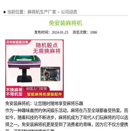
当前位置：
麻将机生产厂家
>
公司动态
免安装麻将机
发布时间：2024-01-23
浏览次数：1086
免安装麻将机：让您随时随地享受麻将乐趣
作为一种趣味盎然的休闲娱乐活动，麻将在乃至全球都备受热爱。而
如今，随着科技的不断进步，麻将机成为了现代人们玩麻将的可以选
择之一。免安装麻将机更是受到了消费者的青睐，因为它不仅方便携