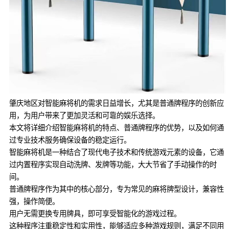
肇庆地区对智能麻将机的需求日益增长，尤其是普通牌程序的创新应
用，为用户带来了更加灵活和可靠的娱乐选择。
本文将详细介绍智能麻将机的特点、普通牌程序的优势，以及如何通
过专业技术服务确保设备的稳定运行。
智能麻将机是一种结合了现代电子技术和传统游戏元素的设备，它通
过内置程序实现自动洗牌、发牌等功能，大大节省了手动操作的时
间。
普通牌程序作为其中的核心部分，专为常见的麻将牌型设计，兼容性
强，操作简便。
用户无需更换专用牌具，即可享受智能化的游戏过程。
这种程序注重稳定性和实用性，能够适应多种游戏规则，满足不同用