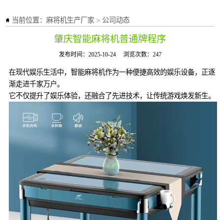
当前位置：
麻将机生产厂家
>
公司动态
肇庆智能麻将机普通牌程序
发布时间：2025-10-24
浏览次数：247
在现代娱乐生活中，智能麻将机作为一种便捷高效的娱乐设备，正逐
渐走进千家万户。
它不仅提升了娱乐体验，还融合了先进技术，让传统游戏焕发新生。