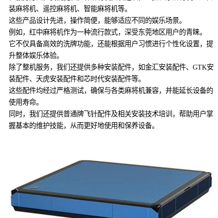
装麻将机、遥控麻将机、智能麻将机等。
这些产品设计先进，操作简便，能够适应不同的娱乐场景。
例如，红中麻将机作为一种流行款式，深受东莞地区用户的青睐。
它不仅具备高效的洗牌功能，还能根据用户习惯进行个性化设置，提
升整体娱乐体验。
除了整机服务，我们还提供多种安装配件，如金汇安装配件、GTK安
装配件、天虎安装配件和芯时代安装配件等。
这些配件均经过严格测试，确保与各类麻将机兼容，并能延长设备的
使用寿命。
同时，我们还提供普通牌飞针配件及相关安装技术培训，帮助用户掌
握基本的维护技能，从而更好地使用和保养设备。