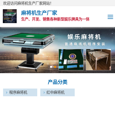
欢迎访问麻将机生产厂家网站！
麻将机生产厂家
生产、开发、销售各种新型娱乐牌具为一体
程序麻将机
红中麻将机
产品分类
程序麻将机
红中麻将机