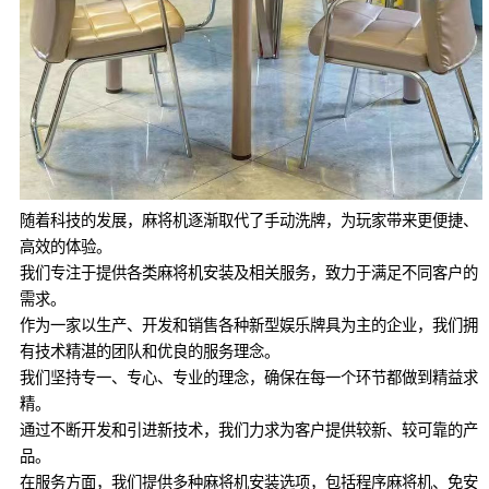
随着科技的发展，麻将机逐渐取代了手动洗牌，为玩家带来更便捷、
高效的体验。
我们专注于提供各类麻将机安装及相关服务，致力于满足不同客户的
需求。
作为一家以生产、开发和销售各种新型娱乐牌具为主的企业，我们拥
有技术精湛的团队和优良的服务理念。
我们坚持专一、专心、专业的理念，确保在每一个环节都做到精益求
精。
通过不断开发和引进新技术，我们力求为客户提供较新、较可靠的产
品。
在服务方面，我们提供多种麻将机安装选项，包括程序麻将机、免安